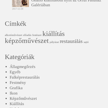
Önálló kiállításom nyílt az Orfűi Faluház
Galériában
2017-12-29
Címkék
kiállítás
alkotóművészet
előadás
festészet
képzőművészet
restaurálás
pályázat
sajtó
Kategóriák
Állagmegőrzés
Egyéb
Falképrestaurálás
Festmény
Grafika
Ikon
Képzőművészet
Kiállítás