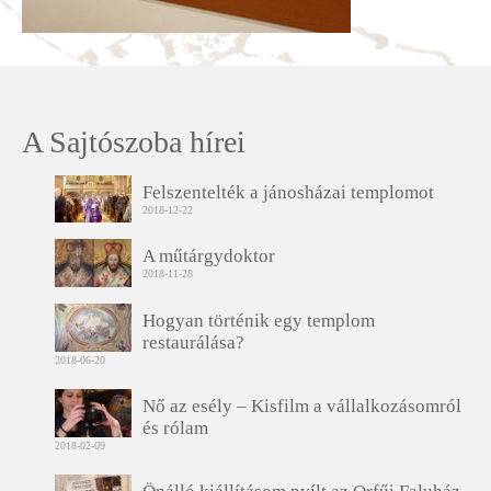
A Sajtószoba hírei
Felszentelték a jánosházai templomot
2018-12-22
A műtárgydoktor
2018-11-28
Hogyan történik egy templom
restaurálása?
2018-06-20
Nő az esély – Kisfilm a vállalkozásomról
és rólam
2018-02-09