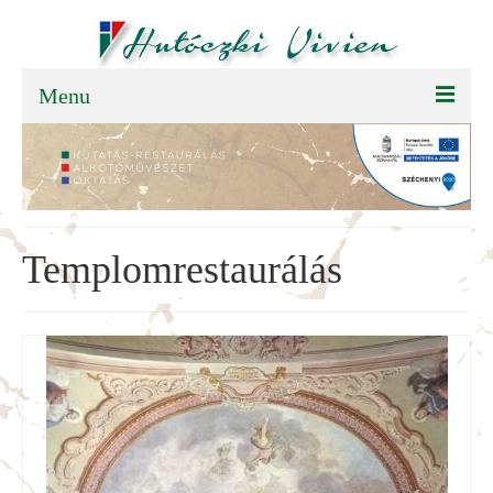
Menu
FŐOLDAL
BEMUTATKOZÁS
TEVÉKENYSÉGEK
Templomrestaurálás
SAJTÓSZOBA
PÁLYÁZAT
KAPCSOLAT