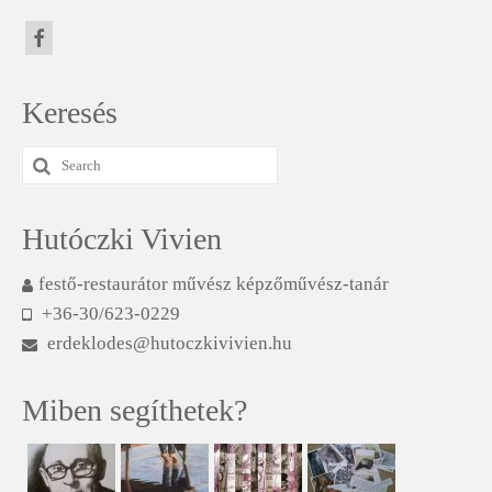
Keresés
Search
for:
Hutóczki Vivien
festő-restaurátor művész képzőművész-tanár
+36-30/623-0229
erdeklodes@hutoczkivivien.hu
Miben segíthetek?