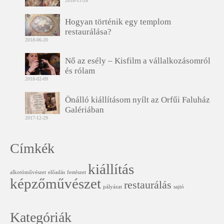
2018-11-28
Hogyan történik egy templom
restaurálása?
2018-06-20
Nő az esély – Kisfilm a vállalkozásomról
és rólam
2018-02-09
Önálló kiállításom nyílt az Orfűi Faluház
Galériában
2017-12-29
Címkék
kiállítás
alkotóművészet
előadás
festészet
képzőművészet
restaurálás
pályázat
sajtó
Kategóriák