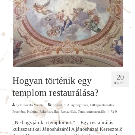
20
Hogyan történik egy
JÚN 2018
templom restaurálása?
by
Hutoczki Vivien
|
posted in:
Állagmegőrzés
,
Falképrestaurálás
,
Festmény
,
Kultúra
,
Rekonstruálás
,
Restaurálás
,
Templomrestaurálás
|
0
„Ne hagyjátok a templomot!” – Egy restaurálás
kulisszatitkai Jánosházáról A jánosházai Keresztelő