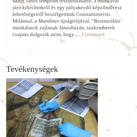
Szent János templom restaurálásáról, a munkával
járó kihívásokról és egy pályakezdő képzőművész
lehetőségeiről beszélgettünk Constantinovits
Milánnal, a Mandiner újságírójával. “Restaurálási
munkálatok zajlanak Jánosházán, szakemberek
csapata dolgozik azon, hogy …
Continued
Tevékenységek