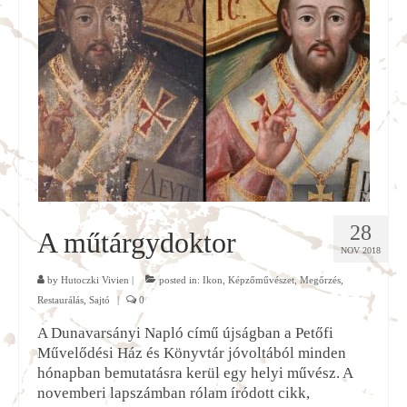
28
A műtárgydoktor
NOV 2018
by
Hutoczki Vivien
|
posted in:
Ikon
,
Képzőművészet
,
Megőrzés
,
Restaurálás
,
Sajtó
|
0
A Dunavarsányi Napló című újságban a Petőfi
Művelődési Ház és Könyvtár jóvoltából minden
hónapban bemutatásra kerül egy helyi művész. A
novemberi lapszámban rólam íródott cikk,