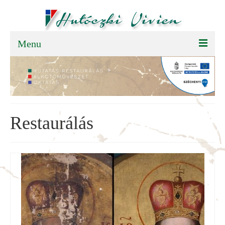
Menu
FŐOLDAL
BEMUTATKOZÁS
TEVÉKENYSÉGEK
Restaurálás
SAJTÓSZOBA
PÁLYÁZAT
KAPCSOLAT