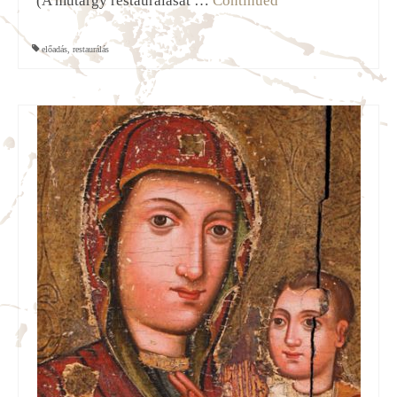
(A műtárgy restaurálását …
Continued
előadás
,
restaurálás