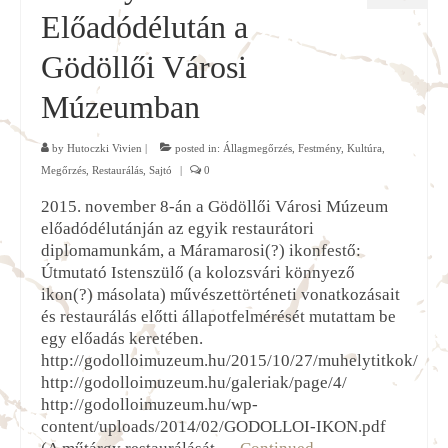
Előadódélután a
Gödöllői Városi
Múzeumban
by
Hutoczki Vivien
|
posted in:
Állagmegőrzés
,
Festmény
,
Kultúra
,
Megőrzés
,
Restaurálás
,
Sajtó
|
0
2015. november 8-án a Gödöllői Városi Múzeum
előadódélutánján az egyik restaurátori
diplomamunkám, a Máramarosi(?) ikonfestő:
Útmutató Istenszülő (a kolozsvári könnyező
ikon(?) másolata) művészettörténeti vonatkozásait
és restaurálás előtti állapotfelmérését mutattam be
egy előadás keretében.
http://godolloimuzeum.hu/2015/10/27/muhelytitkok/
http://godolloimuzeum.hu/galeriak/page/4/
http://godolloimuzeum.hu/wp-
content/uploads/2014/02/GODOLLOI-IKON.pdf