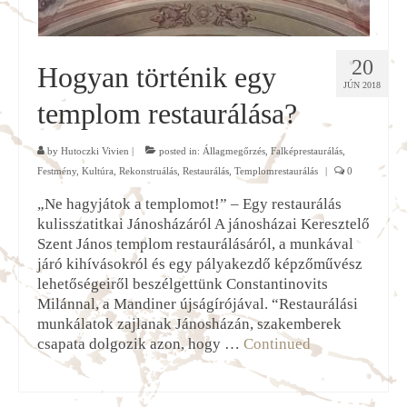
20
Hogyan történik egy
JÚN 2018
templom restaurálása?
by
Hutoczki Vivien
|
posted in:
Állagmegőrzés
,
Falképrestaurálás
,
Festmény
,
Kultúra
,
Rekonstruálás
,
Restaurálás
,
Templomrestaurálás
|
0
„Ne hagyjátok a templomot!” – Egy restaurálás
kulisszatitkai Jánosházáról A jánosházai Keresztelő
Szent János templom restaurálásáról, a munkával
járó kihívásokról és egy pályakezdő képzőművész
lehetőségeiről beszélgettünk Constantinovits
Milánnal, a Mandiner újságírójával. “Restaurálási
munkálatok zajlanak Jánosházán, szakemberek
csapata dolgozik azon, hogy …
Continued