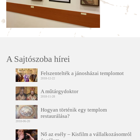
A Sajtószoba hírei
Felszentelték a jánosházai templomot
2018-12-22
A műtárgydoktor
2018-11-28
Hogyan történik egy templom
restaurálása?
2018-06-20
Nő az esély – Kisfilm a vállalkozásomról