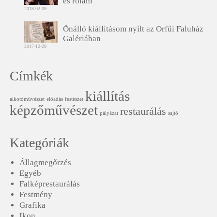
és rólam
2018-02-09
Önálló kiállításom nyílt az Orfűi Faluház
Galériában
2017-12-29
Címkék
kiállítás
alkotóművészet
előadás
festészet
képzőművészet
restaurálás
pályázat
sajtó
Kategóriák
Állagmegőrzés
Egyéb
Falképrestaurálás
Festmény
Grafika
Ikon