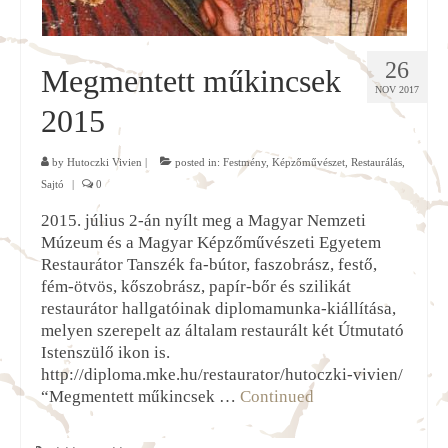
26
Megmentett műkincsek
NOV 2017
2015
by
Hutoczki Vivien
|
posted in:
Festmény
,
Képzőművészet
,
Restaurálás
,
Sajtó
|
0
2015. július 2-án nyílt meg a Magyar Nemzeti
Múzeum és a Magyar Képzőművészeti Egyetem
Restaurátor Tanszék fa-bútor, faszobrász, festő,
fém-ötvös, kőszobrász, papír-bőr és szilikát
restaurátor hallgatóinak diplomamunka-kiállítása,
melyen szerepelt az általam restaurált két Útmutató
Istenszülő ikon is.
http://diploma.mke.hu/restaurator/hutoczki-vivien/
“Megmentett műkincsek …
Continued