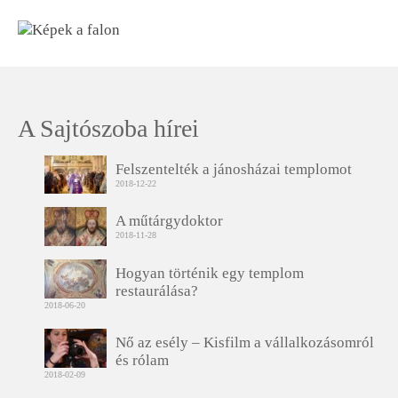
A Sajtószoba hírei
Felszentelték a jánosházai templomot
2018-12-22
A műtárgydoktor
2018-11-28
Hogyan történik egy templom
restaurálása?
2018-06-20
Nő az esély – Kisfilm a vállalkozásomról
és rólam
2018-02-09