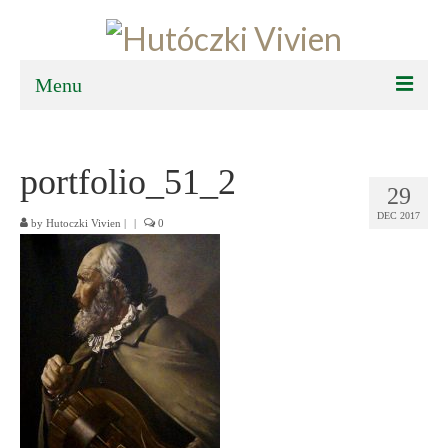
Menu
FŐOLDAL
portfolio_51_2
BEMUTATKOZÁS
29
DEC 2017
TEVÉKENYSÉGEK
by
Hutoczki Vivien
|
|
0
SAJTÓSZOBA
PÁLYÁZAT
KAPCSOLAT