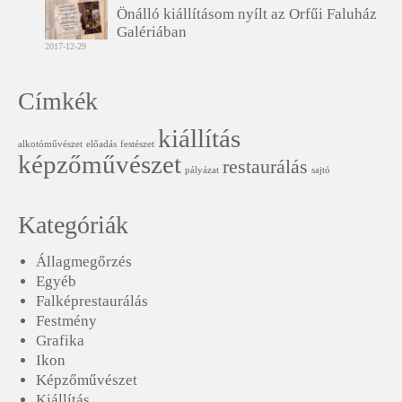
Önálló kiállításom nyílt az Orfűi Faluház
Galériában
2017-12-29
Címkék
kiállítás
alkotóművészet
előadás
festészet
képzőművészet
restaurálás
pályázat
sajtó
Kategóriák
Állagmegőrzés
Egyéb
Falképrestaurálás
Festmény
Grafika
Ikon
Képzőművészet
Kiállítás