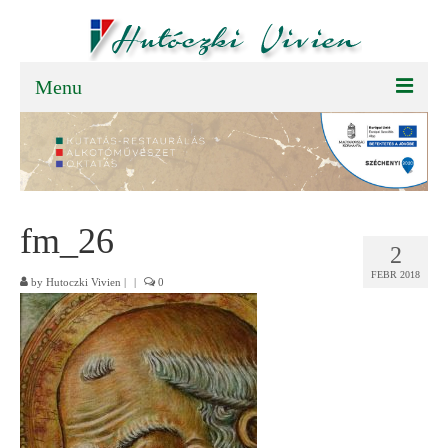
Menu
FŐOLDAL
BEMUTATKOZÁS
TEVÉKENYSÉGEK
fm_26
2
SAJTÓSZOBA
FEBR 2018
by
Hutoczki Vivien
|
|
0
PÁLYÁZAT
KAPCSOLAT