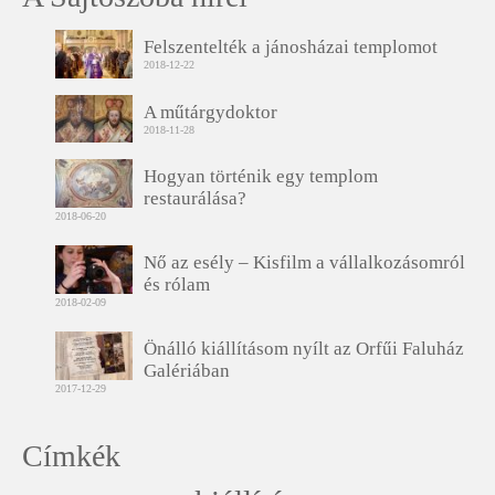
Felszentelték a jánosházai templomot
2018-12-22
A műtárgydoktor
2018-11-28
Hogyan történik egy templom
restaurálása?
2018-06-20
Nő az esély – Kisfilm a vállalkozásomról
és rólam
2018-02-09
Önálló kiállításom nyílt az Orfűi Faluház
Galériában
2017-12-29
Címkék