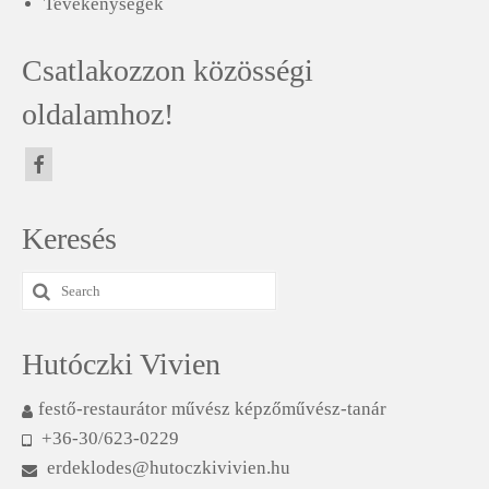
Tevékenységek
Csatlakozzon közösségi
oldalamhoz!
Keresés
Search
for:
Hutóczki Vivien
festő-restaurátor művész képzőművész-tanár
+36-30/623-0229
erdeklodes@hutoczkivivien.hu