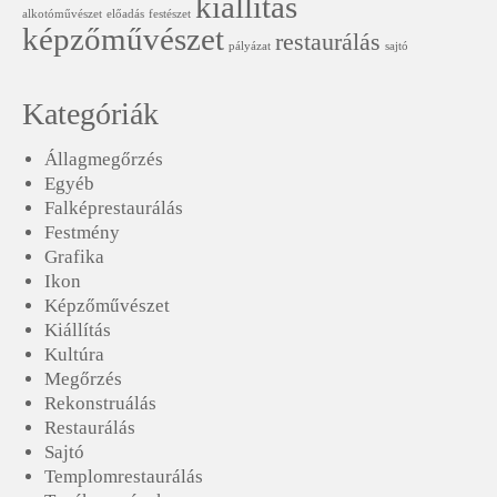
kiállítás
alkotóművészet
előadás
festészet
képzőművészet
restaurálás
pályázat
sajtó
Kategóriák
Állagmegőrzés
Egyéb
Falképrestaurálás
Festmény
Grafika
Ikon
Képzőművészet
Kiállítás
Kultúra
Megőrzés
Rekonstruálás
Restaurálás
Sajtó
Templomrestaurálás