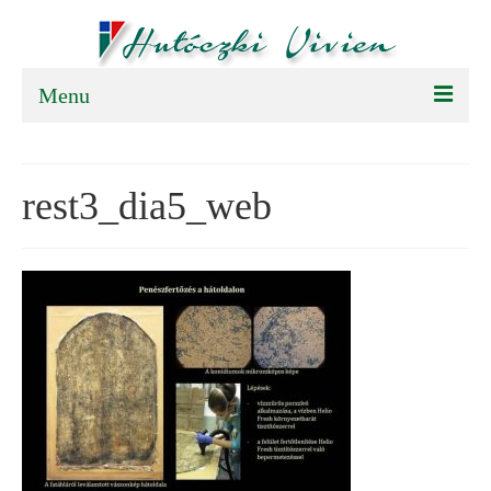
Menu
FŐOLDAL
rest3_dia5_web
BEMUTATKOZÁS
TEVÉKENYSÉGEK
SAJTÓSZOBA
PÁLYÁZAT
KAPCSOLAT