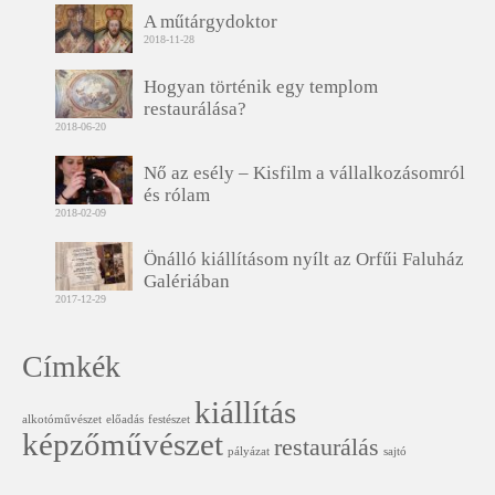
A műtárgydoktor
2018-11-28
Hogyan történik egy templom
restaurálása?
2018-06-20
Nő az esély – Kisfilm a vállalkozásomról
és rólam
2018-02-09
Önálló kiállításom nyílt az Orfűi Faluház
Galériában
2017-12-29
Címkék
kiállítás
alkotóművészet
előadás
festészet
képzőművészet
restaurálás
pályázat
sajtó